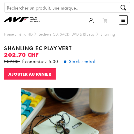
Home cinéma HD
Lecteurs CD, SACD, DVD & Blu-ray
Shanling
SHANLING EC PLAY VERT
202.70 CHF
209.00
Économisez
6.30
Stock central
AJOUTER AU PANIER