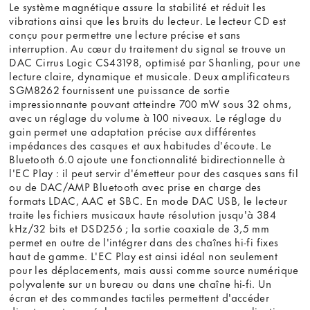
Le système magnétique assure la stabilité et réduit les
vibrations ainsi que les bruits du lecteur. Le lecteur CD est
conçu pour permettre une lecture précise et sans
interruption. Au cœur du traitement du signal se trouve un
DAC Cirrus Logic CS43198, optimisé par Shanling, pour une
lecture claire, dynamique et musicale. Deux amplificateurs
SGM8262 fournissent une puissance de sortie
impressionnante pouvant atteindre 700 mW sous 32 ohms,
avec un réglage du volume à 100 niveaux. Le réglage du
gain permet une adaptation précise aux différentes
impédances des casques et aux habitudes d'écoute. Le
Bluetooth 6.0 ajoute une fonctionnalité bidirectionnelle à
l'EC Play : il peut servir d'émetteur pour des casques sans fil
ou de DAC/AMP Bluetooth avec prise en charge des
formats LDAC, AAC et SBC. En mode DAC USB, le lecteur
traite les fichiers musicaux haute résolution jusqu'à 384
kHz/32 bits et DSD256 ; la sortie coaxiale de 3,5 mm
permet en outre de l'intégrer dans des chaînes hi-fi fixes
haut de gamme. L'EC Play est ainsi idéal non seulement
pour les déplacements, mais aussi comme source numérique
polyvalente sur un bureau ou dans une chaîne hi-fi. Un
écran et des commandes tactiles permettent d'accéder