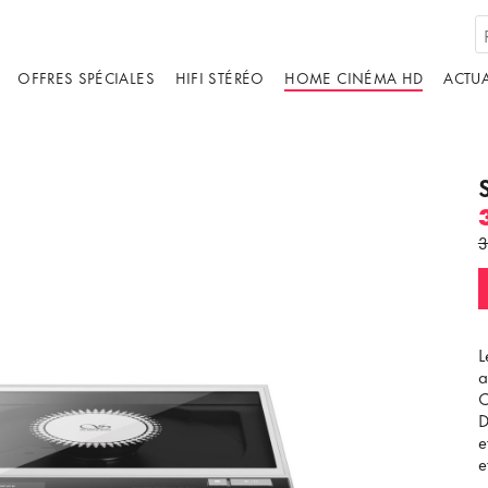
OFFRES SPÉCIALES
HIFI STÉRÉO
HOME CINÉMA HD
ACTUA
3
L
a
C
D
e
e