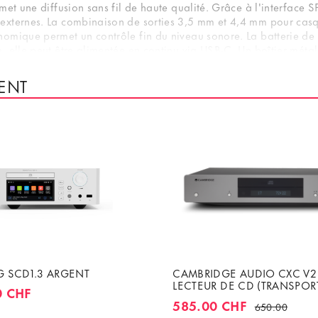
met une diffusion sans fil de haute qualité. Grâce à l'interface 
xternes. La combinaison de sorties 3,5 mm et 4,4 mm pour casque
nomique permet un contrôle fin du niveau sonore. La batterie de
elle peut être alimentée en continu via USB-C. Un boîtier métalliq
 complètent cet ensemble audiophile. Grâce à sa conception com
e Shanling EC Zero AKM établit de nouvelles normes.
ENT
 SCD1.3 ARGENT
CAMBRIDGE AUDIO CXC V2 
LECTEUR DE CD (TRANSPOR
0 CHF
DAC)
585.00 CHF
650.00