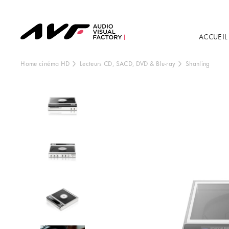
ACCUEIL
Home cinéma HD
Lecteurs CD, SACD, DVD & Blu-ray
Shanling