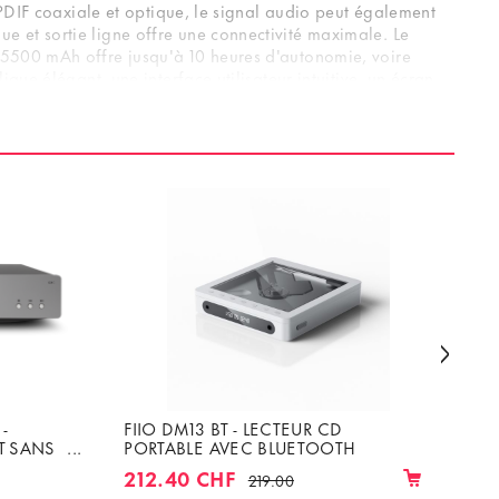
SPDIF coaxiale et optique, le signal audio peut également
 et sortie ligne offre une connectivité maximale. Le
 5500 mAh offre jusqu'à 10 heures d'autonomie, voire
ue élégant, une interface utilisateur intuitive, un écran
pacte et à la combinaison de la technologie CD
-
FIIO DM13 BT - LECTEUR CD
FI
T SANS
PORTABLE AVEC BLUETOOTH
2
212.40 CHF
219.00