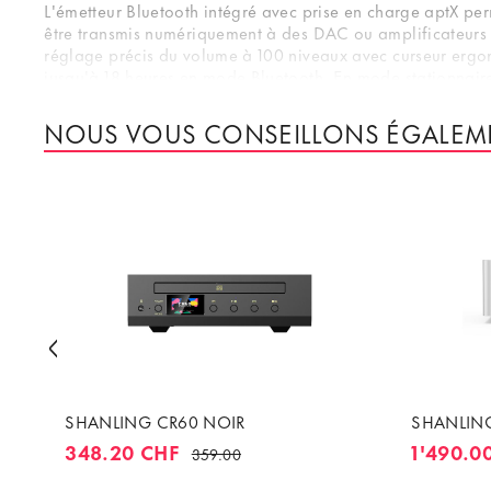
L'émetteur Bluetooth intégré avec prise en charge aptX per
être transmis numériquement à des DAC ou amplificateurs e
réglage précis du volume à 100 niveaux avec curseur ergo
jusqu'à 18 heures en mode Bluetooth. En mode stationnaire, 
couleur de 1,68 pouce et la possibilité d'extraire des CD
traditionnelle et d'une architecture numérique moderne, l
NOUS VOUS CONSEILLONS ÉGALEM
SHANLING CR60 NOIR
SHANLING
348.20 CHF
1'490.0
359.00