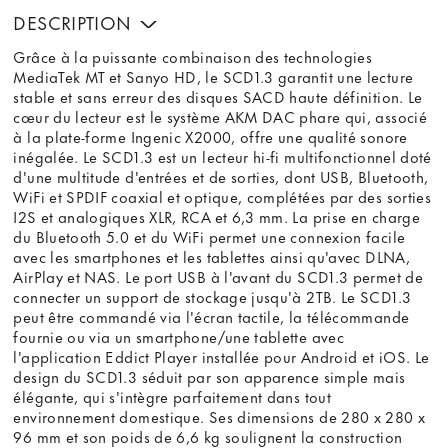
DESCRIPTION
Grâce à la puissante combinaison des technologies
MediaTek MT et Sanyo HD, le SCD1.3 garantit une lecture
stable et sans erreur des disques SACD haute définition. Le
cœur du lecteur est le système AKM DAC phare qui, associé
à la plate-forme Ingenic X2000, offre une qualité sonore
inégalée. Le SCD1.3 est un lecteur hi-fi multifonctionnel doté
d'une multitude d'entrées et de sorties, dont USB, Bluetooth,
WiFi et SPDIF coaxial et optique, complétées par des sorties
I2S et analogiques XLR, RCA et 6,3 mm. La prise en charge
du Bluetooth 5.0 et du WiFi permet une connexion facile
avec les smartphones et les tablettes ainsi qu'avec DLNA,
AirPlay et NAS. Le port USB à l'avant du SCD1.3 permet de
connecter un support de stockage jusqu'à 2TB. Le SCD1.3
peut être commandé via l'écran tactile, la télécommande
fournie ou via un smartphone/une tablette avec
l'application Eddict Player installée pour Android et iOS. Le
design du SCD1.3 séduit par son apparence simple mais
élégante, qui s'intègre parfaitement dans tout
environnement domestique. Ses dimensions de 280 x 280 x
96 mm et son poids de 6,6 kg soulignent la construction