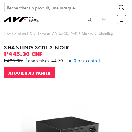
Home cinéma HD
Lecteurs CD, SACD, DVD & Blu-ray
Shanling
SHANLING SCD1.3 NOIR
1'445.30 CHF
1'490.00
Économisez
44.70
Stock central
AJOUTER AU PANIER