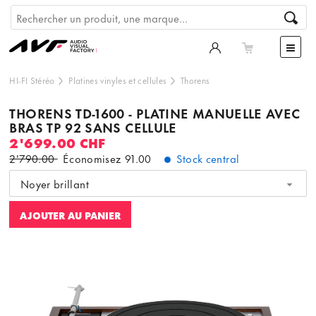
HI-FI Stéréo
Platines vinyles et cellules
Thorens
THORENS TD-1600 - PLATINE MANUELLE AVEC
BRAS TP 92 SANS CELLULE
2'699.00 CHF
2'790.00
Économisez
91.00
Stock central
Noyer brillant
AJOUTER AU PANIER