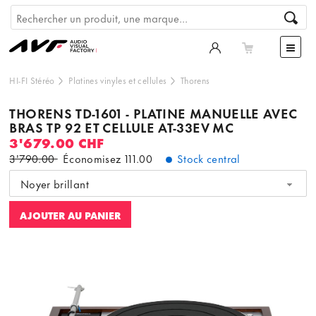
HI-FI Stéréo
Platines vinyles et cellules
Thorens
THORENS TD-1601 - PLATINE MANUELLE AVEC
BRAS TP 92 ET CELLULE AT-33EV MC
3'679.00 CHF
3'790.00
Économisez
111.00
Stock central
Noyer brillant
AJOUTER AU PANIER