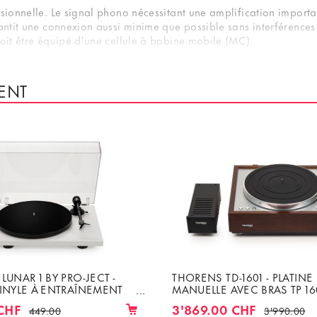
sionnelle. Le signal phono nécessitant une amplification important
antit une connexion aussi minime que possible sans interférences 
doit être équipé d'une cellule à bobine mobile (MC).
ENT
LUNAR 1 BY PRO-JECT -
THORENS TD-1601 - PLATINE
VINYLE À ENTRAÎNEMENT
MANUELLE AVEC BRAS TP 1
ROIE ENTIÈREMENT
CELLULE
CHF
3'869.00 CHF
449.00
3'990.00
 AVEC CELLULE