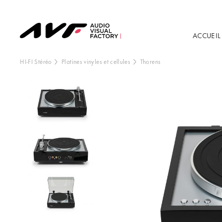
ACCUEIL
HI-FI Stéréo
Platines vinyles et cellules
Thorens