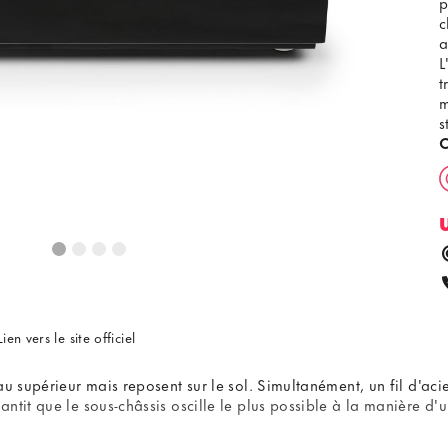
p
c
a
L
t
m
s
C
Lien vers le site officiel
u supérieur mais reposent sur le sol. Simultanément, un fil d'aci
tit que le sous-châssis oscille le plus possible à la manière d'u