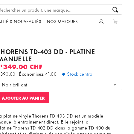
LITÉ & NOUVEAUTÉS
NOS MARQUES
THORENS TD-403 DD - PLATINE
MANUELLE
1'349.00 CHF
'390.00
Économisez
41.00
Stock central
Noir brillant
AJOUTER AU PANIER
a platine vinyle Thorens TD 403 DD est un modèle
anuel à entrainement direct. Elle rejoint la
latine Thorens TD 402 DD dans la gamme TD 400 du
abricant et se distingue de son aînée par son nouveau