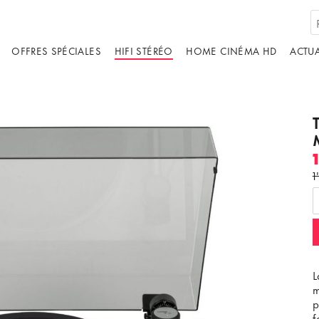
OFFRES SPÉCIALES
HIFI STÉRÉO
HOME CINÉMA HD
ACTUA
1
L
m
p
f