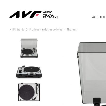
ACCUEIL
HI-FI Stéréo
Platines vinyles et cellules
Thorens