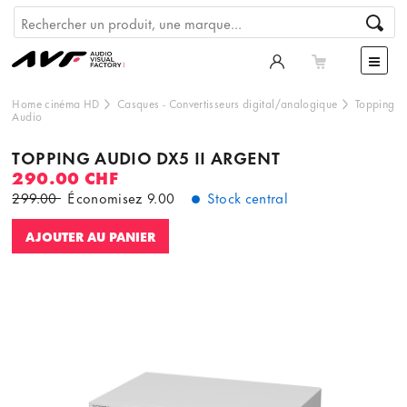
Home cinéma HD
Casques
-
Convertisseurs digital/analogique
Topping
Audio
TOPPING AUDIO DX5 II ARGENT
290.00 CHF
299.00
Économisez
9.00
Stock central
AJOUTER AU PANIER