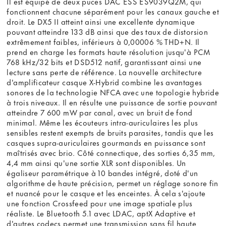
Il est équipé de deux puces DAC ESS ES9039Q2M, qui
fonctionnent chacune séparément pour les canaux gauche et
droit. Le DX5 II atteint ainsi une excellente dynamique
pouvant atteindre 133 dB ainsi que des taux de distorsion
extrêmement faibles, inférieurs à 0,00006 % THD+N. Il
prend en charge les formats haute résolution jusqu'à PCM
768 kHz/32 bits et DSD512 natif, garantissant ainsi une
lecture sans perte de référence. La nouvelle architecture
d'amplificateur casque X-Hybrid combine les avantages
sonores de la technologie NFCA avec une topologie hybride
à trois niveaux. Il en résulte une puissance de sortie pouvant
atteindre 7 600 mW par canal, avec un bruit de fond
minimal. Même les écouteurs intra-auriculaires les plus
sensibles restent exempts de bruits parasites, tandis que les
casques supra-auriculaires gourmands en puissance sont
maîtrisés avec brio. Côté connectique, des sorties 6,35 mm,
4,4 mm ainsi qu'une sortie XLR sont disponibles. Un
égaliseur paramétrique à 10 bandes intégré, doté d'un
algorithme de haute précision, permet un réglage sonore fin
et nuancé pour le casque et les enceintes. À cela s'ajoute
une fonction Crossfeed pour une image spatiale plus
réaliste. Le Bluetooth 5.1 avec LDAC, aptX Adaptive et
d'autres codecs permet une transmission sans fil haute