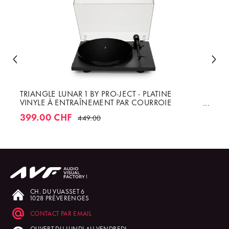
TRIANGLE LUNAR 1 BY PRO-JECT - PLATINE
VINYLE À ENTRAÎNEMENT PAR COURROIE
ENTIÈREMENT MANUELLE AVEC CELLULE
399.00 CHF
449.00
ORTOFON OM-5E
CH. DU VUASSET 6
1028 PRÉVERENGES
CONTACT PAR EMAIL
OUVERT DU LUNDI AU VENDREDI