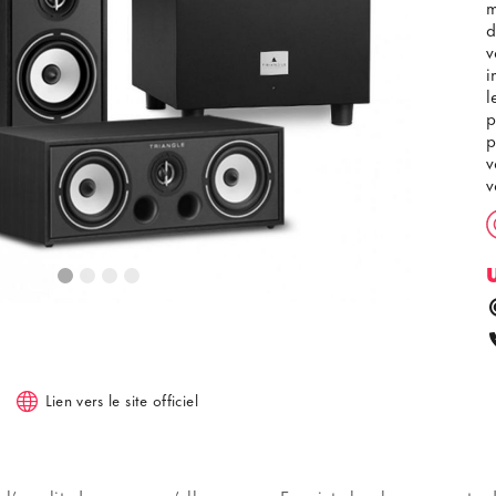
m
d
v
i
l
p
p
v
v
Lien vers le site officiel