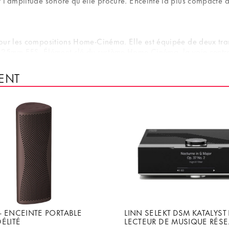
 l’amplitude sonore qu’elle procure. Enceinte la plus compacte 
 pour les compositions Home-Cinéma. Elle est équipée de deux 
25mm EFS. Élément-clé du système Home-Cinéma, la voie centrale d
er librement la BRC1 sans créer de vibrations parasites.
ENT
 pour un premier pas vers la haute-fidélité. Polyvalent en hifi e
- ENCEINTE PORTABLE
LINN SELEKT DSM KATALYST 
ÉLITÉ
LECTEUR DE MUSIQUE RÉS