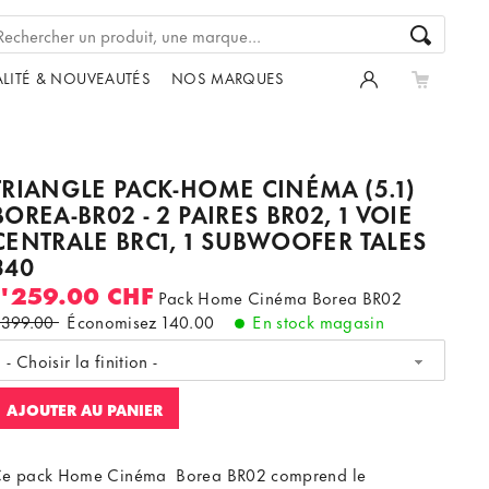
LITÉ & NOUVEAUTÉS
NOS MARQUES
TRIANGLE PACK-HOME CINÉMA (5.1)
BOREA-BR02 - 2 PAIRES BR02, 1 VOIE
CENTRALE BRC1, 1 SUBWOOFER TALES
340
1'259.00 CHF
Pack Home Cinéma Borea BR02
'399.00
Économisez
140.00
En stock magasin
- Choisir la finition -
AJOUTER AU PANIER
e pack Home Cinéma Borea BR02 comprend le