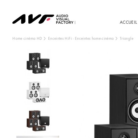
ACCUEIL
Home cinéma HD
Enceintes HiFi
-
Enceintes home-cinéma
Triangle