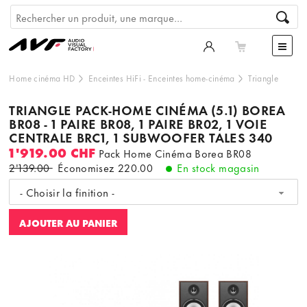
Home cinéma HD
Enceintes HiFi
-
Enceintes home-cinéma
Triangle
TRIANGLE PACK-HOME CINÉMA (5.1) BOREA
BR08 - 1 PAIRE BR08, 1 PAIRE BR02, 1 VOIE
CENTRALE BRC1, 1 SUBWOOFER TALES 340
1'919.00 CHF
Pack Home Cinéma Borea BR08
2'139.00
Économisez
220.00
En stock magasin
- Choisir la finition -
AJOUTER AU PANIER