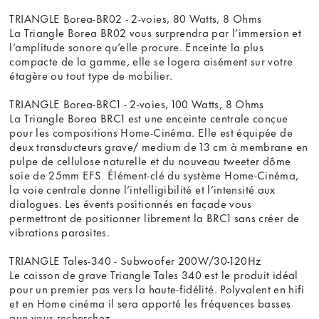
TRIANGLE Borea-BR02 - 2-voies, 80 Watts, 8 Ohms
La Triangle Borea BR02 vous surprendra par l’immersion et
l’amplitude sonore qu’elle procure. Enceinte la plus
compacte de la gamme, elle se logera aisément sur votre
étagère ou tout type de mobilier.
TRIANGLE Borea-BRC1 - 2-voies, 100 Watts, 8 Ohms
La Triangle Borea BRC1 est une enceinte centrale conçue
pour les compositions Home-Cinéma. Elle est équipée de
deux transducteurs grave/ medium de 13 cm à membrane en
pulpe de cellulose naturelle et du nouveau tweeter dôme
soie de 25mm EFS. Élément-clé du système Home-Cinéma,
la voie centrale donne l’intelligibilité et l’intensité aux
dialogues. Les évents positionnés en façade vous
permettront de positionner librement la BRC1 sans créer de
vibrations parasites.
TRIANGLE Tales-340 - Subwoofer 200W/30-120Hz
Le caisson de grave Triangle Tales 340 est le produit idéal
pour un premier pas vers la haute-fidélité. Polyvalent en hifi
et en Home cinéma il sera apporté les fréquences basses
que vous recherchez.