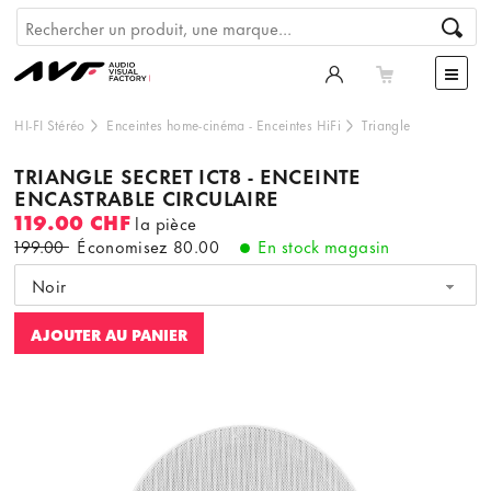
HI-FI Stéréo
Enceintes home-cinéma
-
Enceintes HiFi
Triangle
TRIANGLE SECRET ICT8 - ENCEINTE
ENCASTRABLE CIRCULAIRE
119.00 CHF
la pièce
199.00
Économisez
80.00
En stock magasin
Noir
AJOUTER AU PANIER