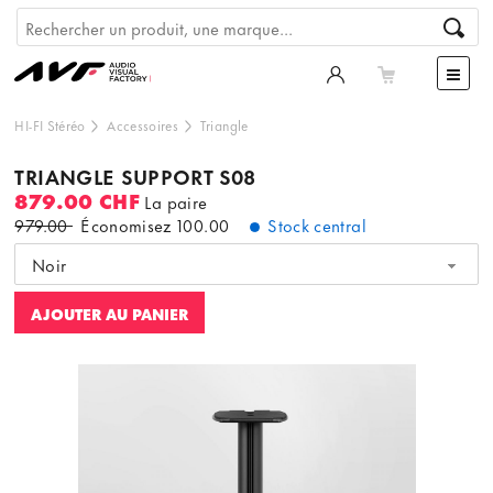
HI-FI Stéréo
Accessoires
Triangle
TRIANGLE SUPPORT S08
879.00 CHF
La paire
979.00
Économisez
100.00
Stock central
Noir
AJOUTER AU PANIER