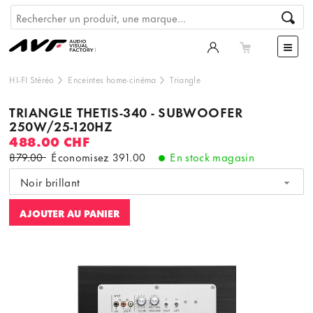
HI-FI Stéréo
Enceintes home-cinéma
Triangle
TRIANGLE THETIS-340 - SUBWOOFER
250W/25-120HZ
488.00 CHF
879.00
Économisez
391.00
En stock magasin
Noir brillant
AJOUTER AU PANIER