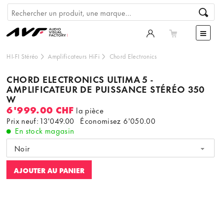
HI-FI Stéréo
Amplificateurs HiFi
Chord Electronics
CHORD ELECTRONICS ULTIMA 5 -
AMPLIFICATEUR DE PUISSANCE STÉRÉO 350
W
6'999.00 CHF
la pièce
Prix neuf: 13'049.00
Économisez
6'050.00
En stock magasin
Noir
AJOUTER AU PANIER