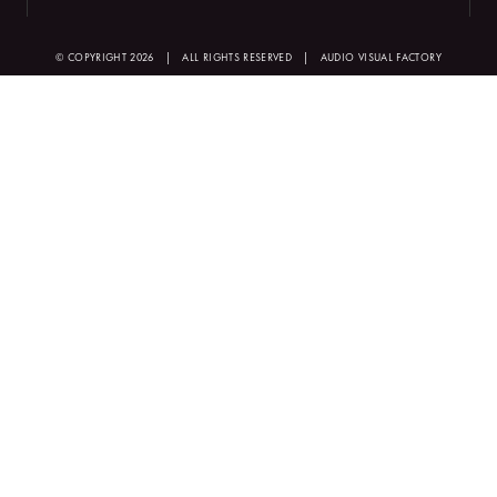
© COPYRIGHT 2026
|
ALL RIGHTS RESERVED
|
AUDIO VISUAL FACTORY