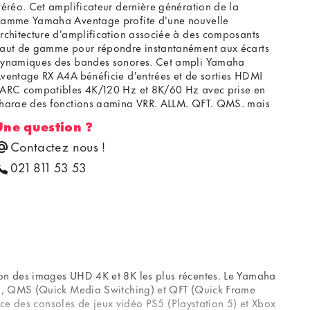
téréo. Cet amplificateur dernière génération de la
amme Yamaha Aventage profite d'une nouvelle
rchitecture d'amplification associée à des composants
aut de gamme pour répondre instantanément aux écarts
ynamiques des bandes sonores. Cet ampli Yamaha
ventage RX A4A bénéficie d'entrées et de sorties HDMI
ARC compatibles 4K/120 Hz et 8K/60 Hz avec prise en
harge des fonctions gaming VRR, ALLM, QFT, QMS, mais
galement des vidéos en HDR10+ et Dolby Vision, ainsi
Une question ?
ue des pistes Dolby Atmos et DTS:X. En outre, l'ampli
amaha RX-A4A est également compatible Yamaha
Contactez nous !
usicCast, AirPlay 2 et Bluetooth pour y diffuser toutes
021 811 53 53
os musiques.
on des images UHD 4K et 8K les plus récentes. Le Yamaha
e), QMS (Quick Media Switching) et QFT (Quick Frame
nce des consoles de jeux vidéo PS5 (Playstation 5) et Xbox