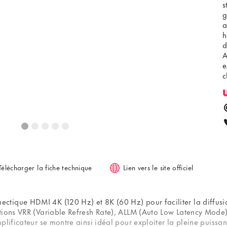
s
g
a
h
d
A
e
c
é
q
Y
M
v
Télécharger la fiche technique
Lien vers le site officiel
tique HDMI 4K (120 Hz) et 8K (60 Hz) pour faciliter la diffusi
ctions VRR (Variable Refresh Rate), ALLM (Auto Low Latency Mod
plificateur se montre ainsi idéal pour exploiter la pleine puissa