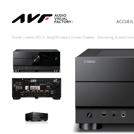
ACCUEIL
Home cinéma HD
Amplificateurs Home-Cinéma
-
Streaming & multiroo
Ce contenu est h
externe, vo
Vo