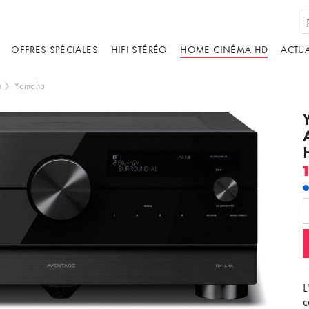
OFFRES SPÉCIALES
HIFI STÉRÉO
HOME CINÉMA HD
ACTUA
m
Yamaha
ébergé par un tiers. En affichant le contenu
us acceptez les
termes et conditions
de
youtube.com.
ir la vidéo
Ne plus demander
L
c