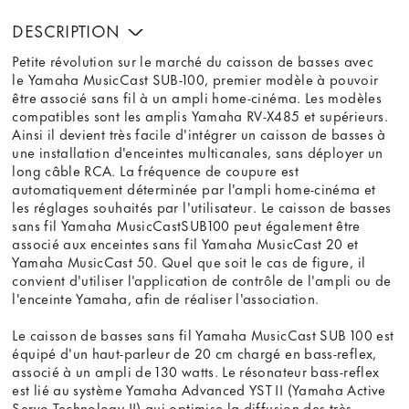
DESCRIPTION
Petite révolution sur le marché du caisson de basses avec
le Yamaha MusicCast SUB-100, premier modèle à pouvoir
être associé sans fil à un ampli home-cinéma. Les modèles
compatibles sont les amplis Yamaha RV-X485 et supérieurs.
Ainsi il devient très facile d'intégrer un caisson de basses à
une installation d'enceintes multicanales, sans déployer un
long câble RCA. La fréquence de coupure est
automatiquement déterminée par l'ampli home-cinéma et
les réglages souhaités par l'utilisateur. Le caisson de basses
sans fil Yamaha MusicCastSUB100 peut également être
associé aux enceintes sans fil Yamaha MusicCast 20 et
Yamaha MusicCast 50. Quel que soit le cas de figure, il
convient d'utiliser l'application de contrôle de l'ampli ou de
l'enceinte Yamaha, afin de réaliser l'association.
Le caisson de basses sans fil Yamaha MusicCast SUB 100 est
équipé d'un haut-parleur de 20 cm chargé en bass-reflex,
associé à un ampli de 130 watts. Le résonateur bass-reflex
est lié au système Yamaha Advanced YST II (Yamaha Active
Servo Technology II) qui optimise la diffusion des très