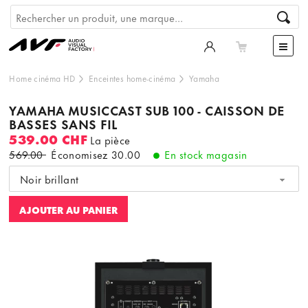
Home cinéma HD
Enceintes home-cinéma
Yamaha
YAMAHA MUSICCAST SUB 100 - CAISSON DE
BASSES SANS FIL
539.00 CHF
La pièce
569.00
Économisez
30.00
En stock magasin
Noir brillant
AJOUTER AU PANIER
Ce contenu est hébergé par un tiers. En affichant le
contenu externe, vous acceptez les
termes et conditions
de