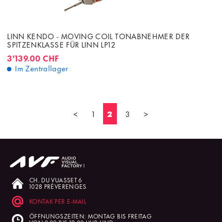
LINN KENDO - MOVING COIL TONABNEHMER DER
SPITZENKLASSE FÜR LINN LP12
3'139.00 CHF
Im Zentrallager
<
1
2
3
>
CH. DU VUASSET 6
1028 PRÉVERENGES
KONTAK PER E-MAIL
ÖFFNUNGSZEITEN: MONTAG BIS FREITAG