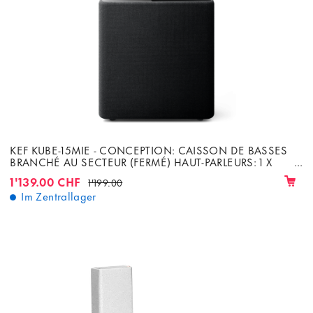
KEF KUBE-15MIE - CONCEPTION: CAISSON DE BASSES
BRANCHÉ AU SECTEUR (FERMÉ) HAUT-PARLEURS: 1 X
380MM (15IN.) RÉPONSE EN FRÉQUENCES: 20HZ -
1'139.00 CHF
1'199.00
140HZ (±3DB) SORTIE MAXI: 116DB
Im Zentrallager
AMPLIFICATEUR: CLASSE D PUISSANCE
AMPLIFICATION: 300W RMS FILTRE PASSE-BAS
VARIABLE: