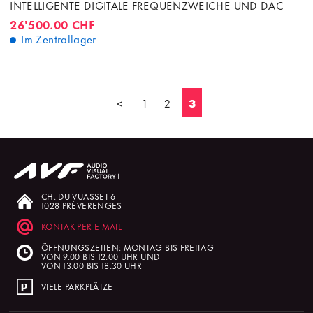
INTELLIGENTE DIGITALE FREQUENZWEICHE UND DAC
26'500.00 CHF
Im Zentrallager
<
1
2
3
CH. DU VUASSET 6
1028 PRÉVERENGES
KONTAK PER E-MAIL
ÖFFNUNGSZEITEN: MONTAG BIS FREITAG
VON 9.00 BIS 12.00 UHR UND
VON 13.00 BIS 18.30 UHR
VIELE PARKPLÄTZE