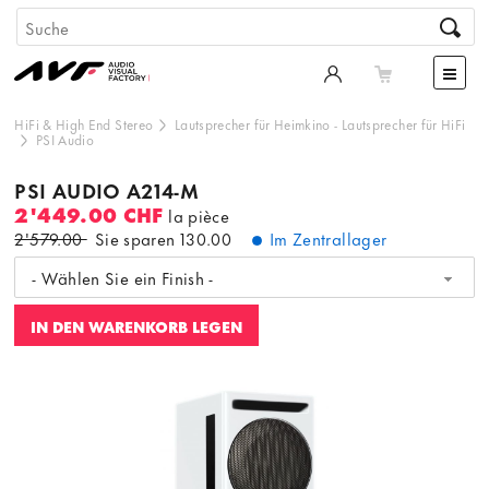
HiFi & High End Stereo
Lautsprecher für Heimkino
-
Lautsprecher für HiFi
PSI Audio
PSI AUDIO A214-M
2'449.00 CHF
la pièce
2'579.00
Sie sparen
130.00
Im Zentrallager
- Wählen Sie ein Finish -
IN DEN WARENKORB LEGEN
Dieser Inhalt wird von einer dritten Partei gehostet. Durch
die Anzeige des externen Inhalts akzeptieren Sie die