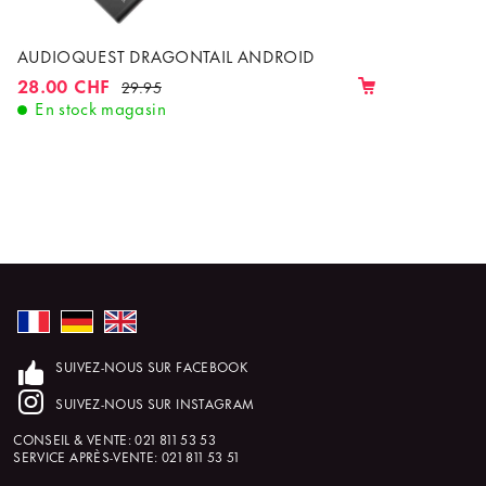
AUDIOQUEST DRAGONTAIL ANDROID
28.00 CHF
29.95
En stock magasin
SUIVEZ-NOUS SUR FACEBOOK
SUIVEZ-NOUS SUR INSTAGRAM
CONSEIL & VENTE:
021 811 53 53
SERVICE APRÈS-VENTE:
021 811 53 51