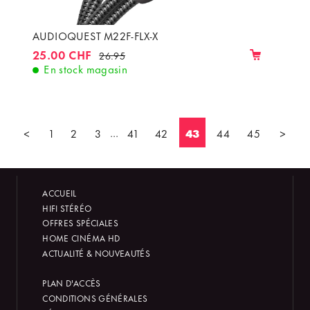
AUDIOQUEST M22F-FLX-X
25.00 CHF
26.95
En stock magasin
<
1
2
3
...
41
42
43
44
45
>
ACCUEIL
HIFI STÉRÉO
OFFRES SPÉCIALES
HOME CINÉMA HD
ACTUALITÉ & NOUVEAUTÉS
PLAN D'ACCÈS
CONDITIONS GÉNÉRALES