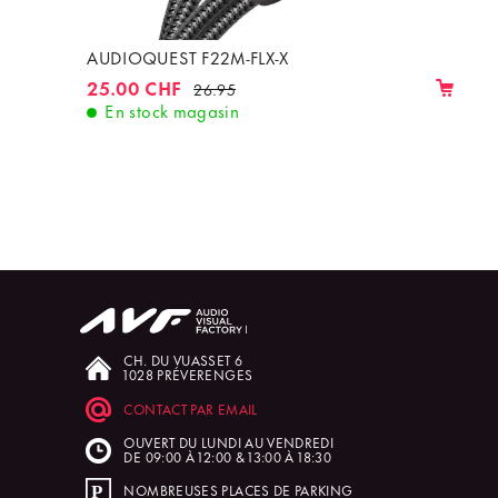
AUDIOQUEST F22M-FLX-X
25.00 CHF
26.95
En stock magasin
CH. DU VUASSET 6
1028 PRÉVERENGES
CONTACT PAR EMAIL
OUVERT DU LUNDI AU VENDREDI
DE 09:00 À 12:00 & 13:00 À 18:30
NOMBREUSES PLACES DE PARKING