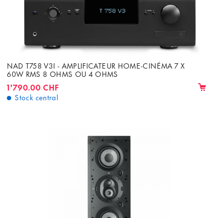
NAD T758 V3I - AMPLIFICATEUR HOME-CINÉMA 7 X
60W RMS 8 OHMS OU 4 OHMS
1'790.00 CHF
Stock central