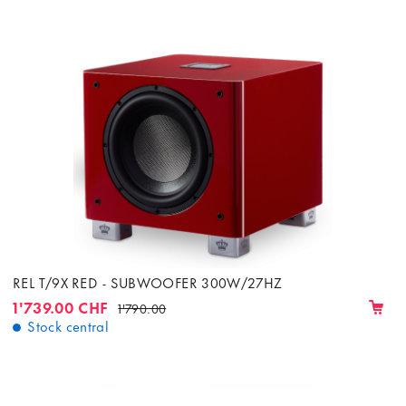
REL T/9X RED - SUBWOOFER 300W/27HZ
1'739.00 CHF
1'790.00
Stock central