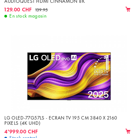
AUDIOQUEST HDMI CINNAMON 8K
129.00 CHF
139.95
En stock magasin
LG OLED-77G57LS - ECRAN TV 195 CM 3840 X 2160
PIXELS (4K UHD)
4'999.00 CHF
Stock central