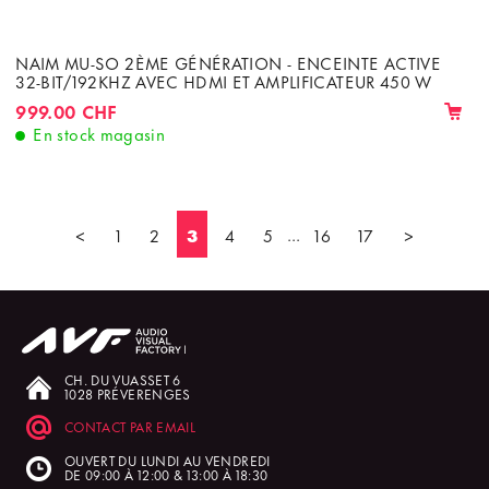
NAIM MU-SO 2ÈME GÉNÉRATION - ENCEINTE ACTIVE
32-BIT/192KHZ AVEC HDMI ET AMPLIFICATEUR 450 W
999.00 CHF
En stock magasin
<
1
2
3
4
5
...
16
17
>
CH. DU VUASSET 6
1028 PRÉVERENGES
CONTACT PAR EMAIL
OUVERT DU LUNDI AU VENDREDI
DE 09:00 À 12:00 & 13:00 À 18:30