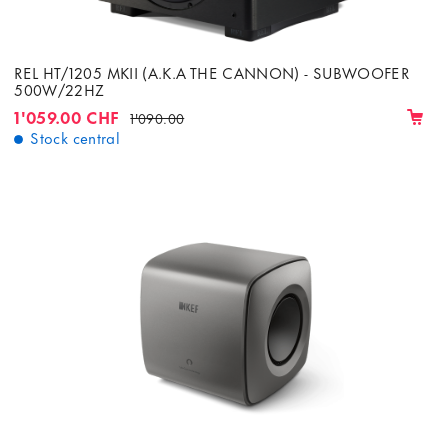
REL HT/1205 MKII (A.K.A THE CANNON) - SUBWOOFER
500W/22HZ
1'059.00 CHF
1'090.00
Stock central