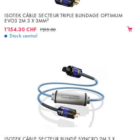
ISOTEK CÂBLE SECTEUR TRIPLE BLINDAGE OPTIMUM
EVO3 2M 3 X 3MM²
1'154.30 CHF
1'215.00
Stock central
ISOTEK CÂBLE SECTEUR BLINDÉ SYNCRO 2M 3 X