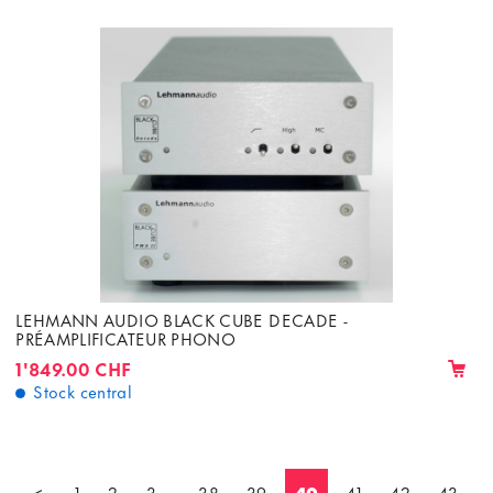
LEHMANN AUDIO BLACK CUBE DECADE -
PRÉAMPLIFICATEUR PHONO
1'849.00 CHF
Stock central
<
1
2
3
...
38
39
40
41
42
43