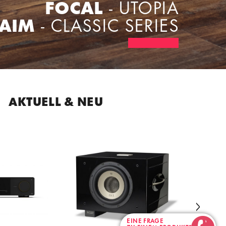
AKTUELL & NEU
EINE FRAGE