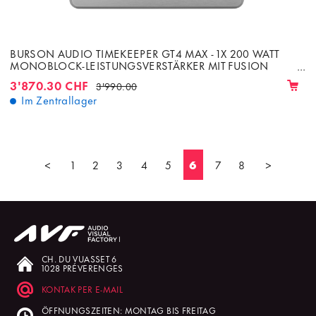
BURSON AUDIO TIMEKEEPER GT4 MAX - 1X 200 WATT
MONOBLOCK-LEISTUNGSVERSTÄRKER MIT FUSION
CORE-NETZTEIL
3'870.30 CHF
3'990.00
Im Zentrallager
<
1
2
3
4
5
6
7
8
>
CH. DU VUASSET 6
1028 PRÉVERENGES
KONTAK PER E-MAIL
ÖFFNUNGSZEITEN: MONTAG BIS FREITAG