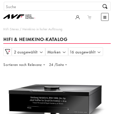
HiFi Stereo
/
Heimkino in hoher Auflösung
HIFI & HEIMKINO-KATALOG
2 ausgewählt
Marken
16 ausgewählt
Sortieren nach Relevanz
24 /Seite